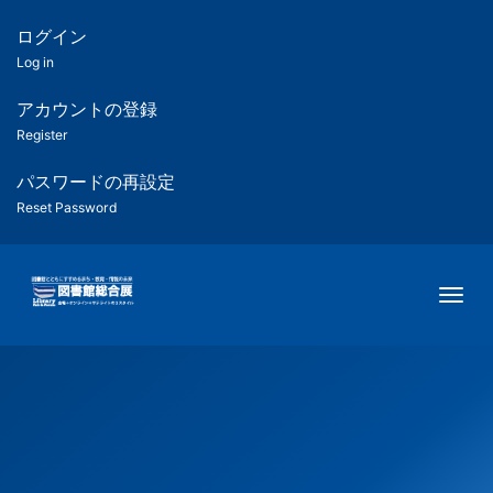
メ
イ
ログイン
匿
ン
Log in
コ
名
ン
アカウントの登録
ユ
テ
Register
ン
ー
ツ
パスワードの再設定
に
Reset Password
ザ
移
動
ー
Togg
用
メ
ニ
ュ
ー