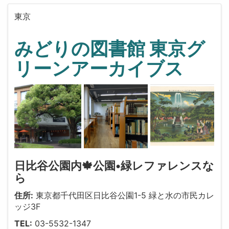
東京
みどりの図書館 東京グ
リーンアーカイブス
日比谷公園内🍁公園•緑レファレンスな
ら
住所:
東京都千代田区日比谷公園1-5 緑と水の市民カレ
ッジ3F
TEL:
03-5532-1347