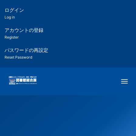
メ
イ
ログイン
匿
ン
Log in
コ
名
ン
アカウントの登録
ユ
テ
Register
ン
ー
ツ
パスワードの再設定
に
Reset Password
ザ
移
動
ー
Togg
用
メ
ニ
ュ
ー