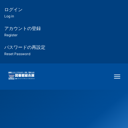
メ
イ
ログイン
匿
ン
Log in
コ
名
ン
アカウントの登録
ユ
テ
Register
ン
ー
ツ
パスワードの再設定
に
Reset Password
ザ
移
動
ー
Togg
用
メ
ニ
ュ
ー