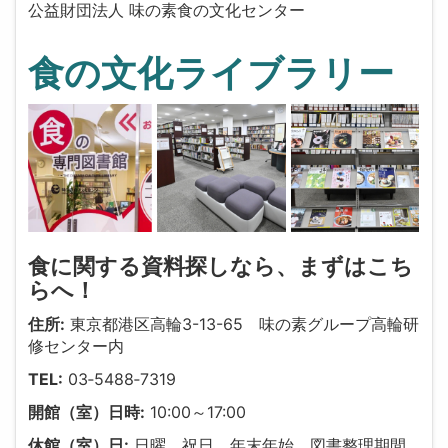
公益財団法人 味の素食の文化センター
食の文化ライブラリー
食に関する資料探しなら、まずはこち
らへ！
住所:
東京都港区高輪3-13-65 味の素グループ高輪研
修センター内
TEL:
03‐5488‐7319
開館（室）日時:
10:00～17:00
休館（室）日:
日曜、祝日、年末年始、図書整理期間