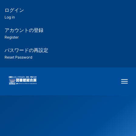
メ
イ
ログイン
匿
ン
Log in
コ
名
ン
アカウントの登録
ユ
テ
Register
ン
ー
ツ
パスワードの再設定
に
Reset Password
ザ
移
動
ー
Togg
用
メ
ニ
ュ
ー