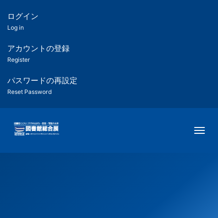
メ
イ
ログイン
匿
ン
Log in
コ
名
ン
アカウントの登録
ユ
テ
Register
ン
ー
ツ
パスワードの再設定
に
Reset Password
ザ
移
動
ー
Togg
用
メ
ニ
ュ
ー