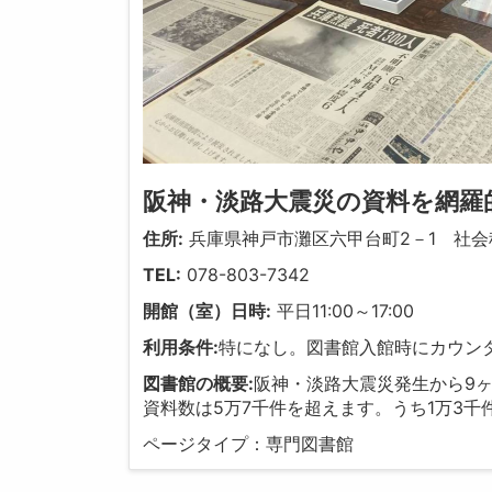
阪神・淡路大震災の資料を網羅
住所:
兵庫県神戸市灘区六甲台町2－1 社
TEL:
078-803-7342
開館（室）日時:
平日11:00～17:00
利用条件:
特になし。図書館入館時にカウン
図書館の概要:
阪神・淡路大震災発生から9ヶ
資料数は5万7千件を超えます。うち1万3
ページタイプ：専門図書館