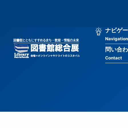
メ
匿
イ
ン
名
コ
ン
メ
ナビゲー
ユ
テ
Navigation
イ
ン
ー
ツ
問い合わ
ン
ザ
に
Contact
移
ナ
ー
動
ビ
用
ゲ
メ
ー
ニ
シ
ュ
ョ
ー