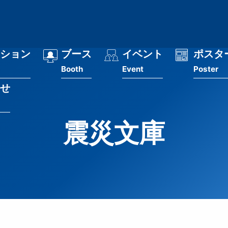
ション
ブース
イベント
ポスタ
Booth
Event
Poster
せ
震災文庫