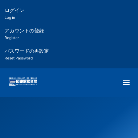
メ
イ
ログイン
匿
ン
Log in
コ
名
ン
アカウントの登録
ユ
テ
Register
ン
ー
ツ
パスワードの再設定
に
Reset Password
ザ
移
動
ー
Togg
用
メ
ニ
ュ
ー