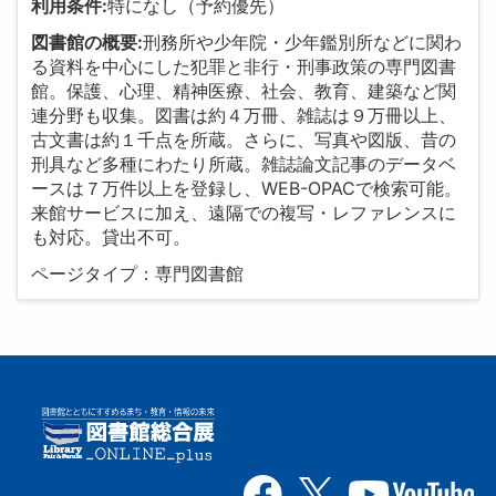
利用条件:
特になし（予約優先）
図書館の概要:
刑務所や少年院・少年鑑別所などに関わ
る資料を中心にした犯罪と非行・刑事政策の専門図書
館。保護、心理、精神医療、社会、教育、建築など関
連分野も収集。図書は約４万冊、雑誌は９万冊以上、
古文書は約１千点を所蔵。さらに、写真や図版、昔の
刑具など多種にわたり所蔵。雑誌論文記事のデータベ
ースは７万件以上を登録し、WEB-OPACで検索可能。
来館サービスに加え、遠隔での複写・レファレンスに
も対応。貸出不可。
ページタイプ：専門図書館