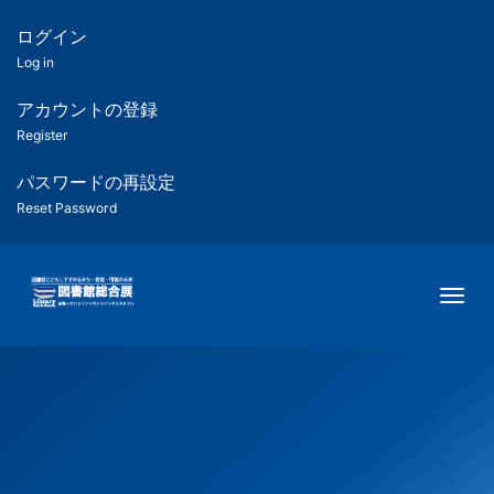
メ
イ
ログイン
匿
ン
Log in
コ
名
ン
アカウントの登録
ユ
テ
Register
ン
ー
ツ
パスワードの再設定
に
Reset Password
ザ
移
動
ー
Togg
用
メ
ニ
ュ
ー