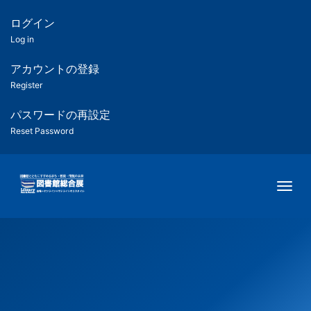
メ
イ
ログイン
匿
ン
Log in
コ
名
ン
アカウントの登録
ユ
テ
Register
ン
ー
ツ
パスワードの再設定
に
Reset Password
ザ
移
動
ー
Togg
用
メ
ニ
ュ
ー