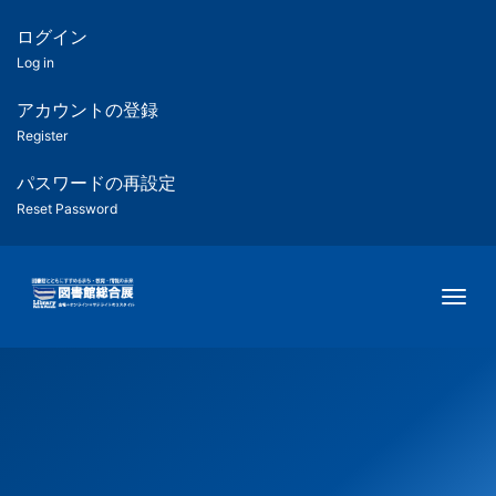
メ
イ
ログイン
匿
ン
Log in
コ
名
ン
アカウントの登録
ユ
テ
Register
ン
ー
ツ
パスワードの再設定
に
Reset Password
ザ
移
動
ー
Togg
用
メ
ニ
ュ
ー