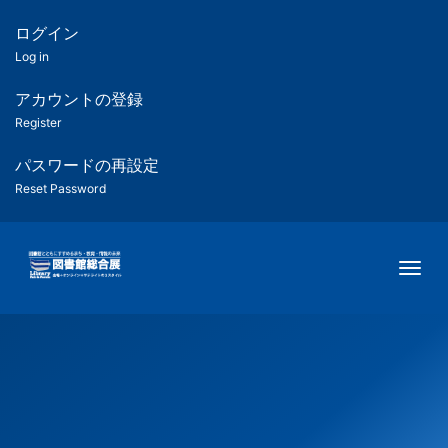
メ
イ
ログイン
匿
ン
Log in
コ
名
ン
アカウントの登録
ユ
テ
Register
ン
ー
ツ
パスワードの再設定
に
Reset Password
ザ
移
動
ー
Togg
用
メ
ニ
ュ
ー