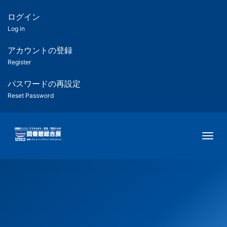
メ
イ
ログイン
匿
ン
Log in
コ
名
ン
アカウントの登録
ユ
テ
Register
ン
ー
ツ
パスワードの再設定
に
Reset Password
ザ
移
動
ー
Togg
用
メ
ニ
ュ
ー