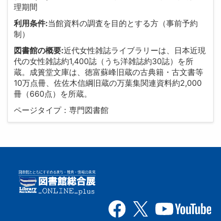
理期間
利用条件:
当館資料の調査を目的とする方（事前予約
制）
図書館の概要:
近代女性雑誌ライブラリーは、日本近現
代の女性雑誌約1,400誌（うち洋雑誌約30誌）を所
蔵。成簣堂文庫は、徳富蘇峰旧蔵の古典籍・古文書等
10万点冊、佐佐木信綱旧蔵の万葉集関連資料約2,000
冊（660点）を所蔵。
ページタイプ：専門図書館