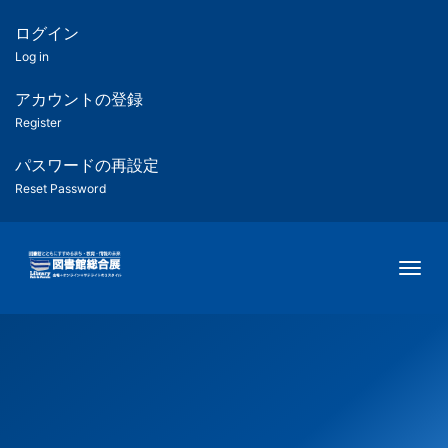
メ
イ
ログイン
匿
ン
Log in
コ
名
ン
アカウントの登録
ユ
テ
Register
ン
ー
ツ
パスワードの再設定
に
Reset Password
ザ
移
動
ー
Togg
用
メ
ニ
ュ
ー