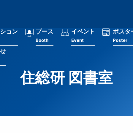
ション
ブース
イベント
ポスタ
Booth
Event
Poster
せ
住総研 図書室