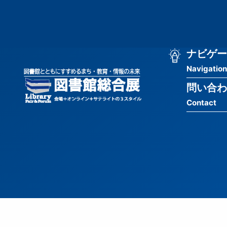
メ
匿
イ
ン
名
コ
ン
メ
ナビゲー
ユ
テ
Navigation
イ
ン
ー
ツ
問い合わ
ン
ザ
に
Contact
移
ナ
ー
動
ビ
用
ゲ
メ
ー
ニ
シ
ュ
ョ
ー