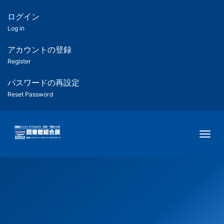
メ
イ
ログイン
匿
ン
Log in
コ
名
ン
アカウントの登録
ユ
テ
Register
ン
ー
ツ
パスワードの再設定
に
Reset Password
ザ
移
動
ー
Togg
用
メ
ニ
ュ
ー