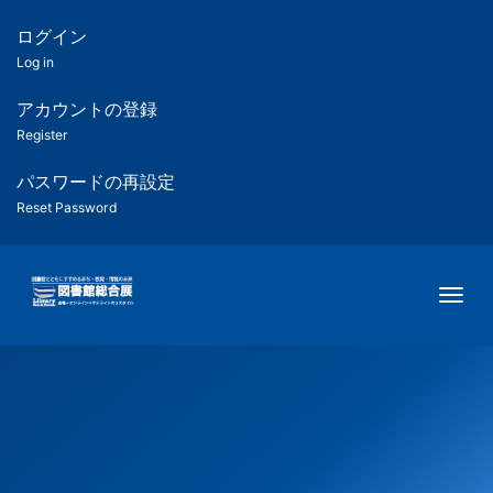
メ
イ
ログイン
匿
ン
Log in
コ
名
ン
アカウントの登録
ユ
テ
Register
ン
ー
ツ
パスワードの再設定
に
Reset Password
ザ
移
動
ー
Togg
用
メ
ニ
ュ
ー