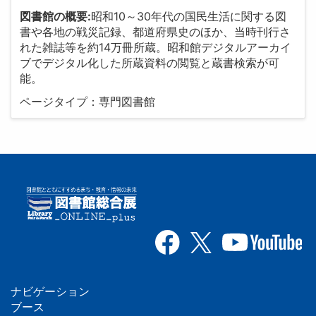
図書館の概要:
昭和10～30年代の国民生活に関する図
書や各地の戦災記録、都道府県史のほか、当時刊行さ
れた雑誌等を約14万冊所蔵。昭和館デジタルアーカイ
ブでデジタル化した所蔵資料の閲覧と蔵書検索が可
能。
ページタイプ：専門図書館
ナビゲーション
フ
ブース