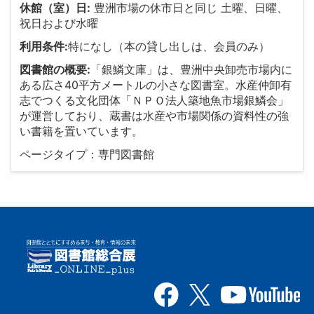
休館（室）日:
豊洲市場の休市日と同じ 土曜、日曜、
祝日および水曜
利用条件:
特になし（本の貸し出しは、会員のみ）
図書館の概要:
「銀鱗文庫」は、豊洲中央卸売市場内に
ある広さ40平方メートルの小さな図書室。水産仲卸有
志でつくる文化団体「ＮＰＯ法人築地魚市場銀鱗会」
が運営しており、蔵書は水産や市場関係の資料性の強
い書籍を置いています。
ページタイプ：専門図書館