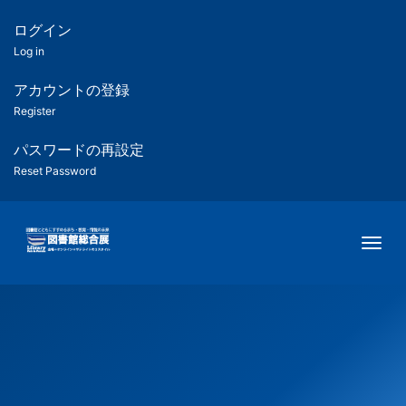
メ
イ
ログイン
匿
ン
Log in
コ
名
ン
アカウントの登録
ユ
テ
Register
ン
ー
ツ
パスワードの再設定
に
Reset Password
ザ
移
動
ー
Togg
用
メ
ニ
ュ
ー