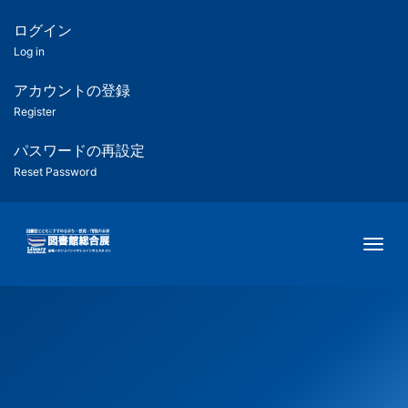
メ
イ
ログイン
匿
ン
Log in
コ
名
ン
アカウントの登録
ユ
テ
Register
ン
ー
ツ
パスワードの再設定
に
Reset Password
ザ
移
動
ー
Togg
用
メ
ニ
ュ
ー