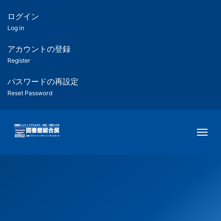
メ
イ
ログイン
匿
ン
Log in
コ
名
ン
アカウントの登録
ユ
テ
Register
ン
ー
ツ
パスワードの再設定
に
Reset Password
ザ
移
動
ー
Togg
用
メ
ニ
ュ
ー