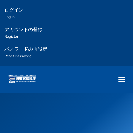
メ
イ
ログイン
匿
ン
Log in
コ
名
ン
アカウントの登録
ユ
テ
Register
ン
ー
ツ
パスワードの再設定
に
Reset Password
ザ
移
動
ー
Togg
用
メ
ニ
ュ
ー