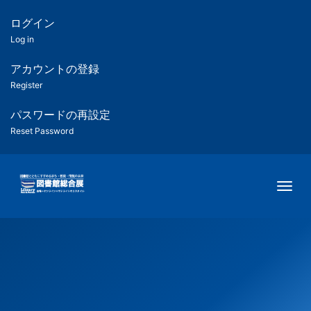
メ
イ
ログイン
匿
ン
Log in
コ
名
ン
アカウントの登録
ユ
テ
Register
ン
ー
ツ
パスワードの再設定
に
Reset Password
ザ
移
動
ー
Togg
用
メ
ニ
ュ
ー