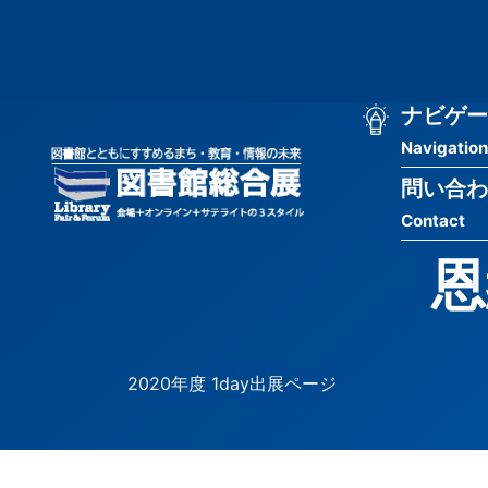
メ
匿
イ
ン
名
コ
ン
メ
ナビゲー
ユ
テ
Navigation
イ
ン
ー
ツ
問い合わ
ン
ザ
に
Contact
移
ナ
ー
動
恩
ビ
用
ゲ
メ
ー
ニ
2020年度 1day出展ページ
シ
ュ
ョ
ー