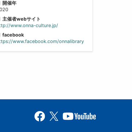
開催年
020
主催者webサイト
ttp://www.onna-culture.jp/
facebook
ttps://www.facebook.com/onnalibrary