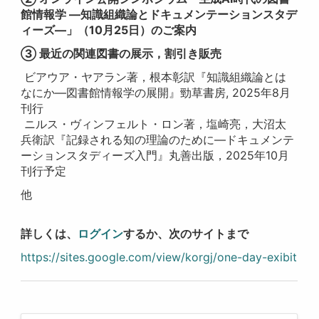
館情報学 —知識組織論とドキュメンテーションスタデ
ィーズ—」（10月25日）のご案内
③ 最近の関連図書の展示，割引き販売
ビアウア・ヤアラン著，根本彰訳『知識組織論とは
なにか—図書館情報学の展開』勁草書房, 2025年8月
刊行
ニルス・ヴィンフェルト・ロン著，塩崎亮，大沼太
兵衛訳『記録される知の理論のために—ドキュメンテ
ーションスタディーズ入門』丸善出版，2025年10月
刊行予定
他
詳しくは、
ログイン
するか、次のサイトまで
https://sites.google.com/view/korgj/one-day-exibit