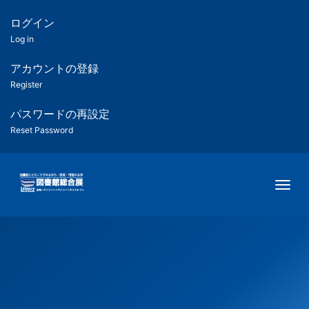
メ
イ
ログイン
匿
ン
Log in
コ
名
ン
アカウントの登録
ユ
テ
Register
ン
ー
ツ
パスワードの再設定
に
Reset Password
ザ
移
動
ー
Togg
用
メ
ニ
ュ
ー