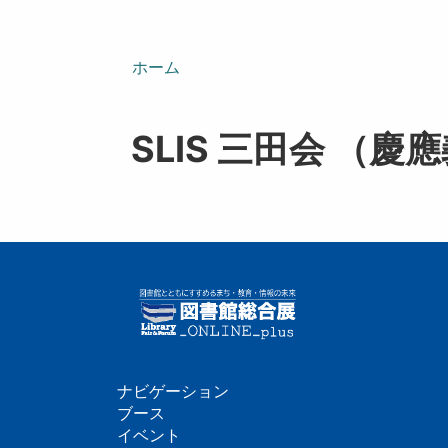
ン
ホーム
SLIS 三田会 
ナビゲーション
フ
ブース
イベント