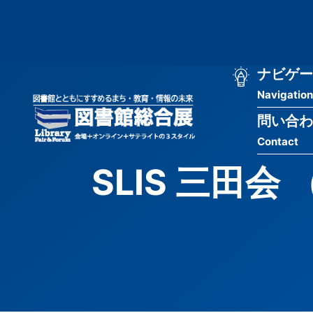
メ
匿
イ
ン
名
コ
ン
メ
ナビゲー
ユ
テ
Navigation
イ
ン
ー
ツ
問い合わ
ン
ザ
に
Contact
移
ナ
ー
動
SLIS 三田
ビ
用
ゲ
メ
ー
ニ
シ
ュ
ョ
ー