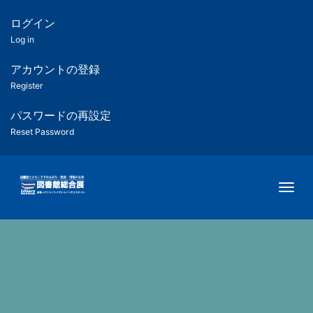
メ
イ
ログイン
匿
ン
Log in
コ
名
ン
アカウントの登録
ユ
テ
Register
ン
ー
ツ
パスワードの再設定
に
Reset Password
ザ
移
動
ー
Togg
用
メ
ニ
ュ
ー