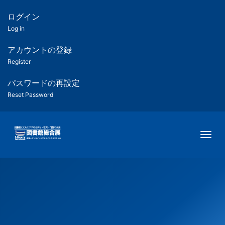
メ
イ
ログイン
匿
ン
Log in
コ
名
ン
アカウントの登録
ユ
テ
Register
ン
ー
ツ
パスワードの再設定
に
Reset Password
ザ
移
動
ー
Togg
用
メ
ニ
ュ
ー