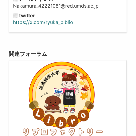
Nakamura_42221081@red.umds.ac.jp
twitter
https://x.com/ryuka_biblio
関連フォーラム