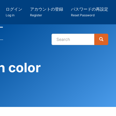
ログイン
アカウントの登録
パスワードの再設定
Log in
Register
Reset Password
ー
Search
Search
検
索
color