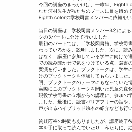
今回の講座のきっかけは、一昨年、Eighth
れた河村先生が私たちのブースに目を留め
Eighth colorの学校司書メンバーに依頼
当日の講座は、学校司書メンバー3名によ
クの3パートに分けて行いました。
最初のパートでは、「学校図書館、学校司
わっているかを、説明しました。次に、読
はなく、講座に参加している学生に向けで
での読み聞かせで気をつけている点、選書
実演を行いました。ブックトークは、学生に
けのブックトークを体験してもらいました
明、ブックトークのテーマにもなっていた
実際にこのブックトークを聞いた児童の変
現役学校司書の立場からの講座に、参加の
ました。最後に、読書バリアフリーの話や、昨年
声が出るハイブリッド絵本の紹介なども行
質疑応答の時間もありましたが、講座終了
本を手に取って読んでいたり、私たちに、