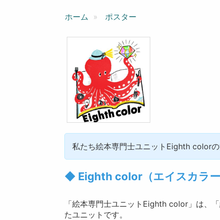
ン
ホーム
ポスター
私たち絵本専門士ユニットEighth colo
◆ Eighth color（エイス
「絵本専門士ユニットEighth color
たユニットです。