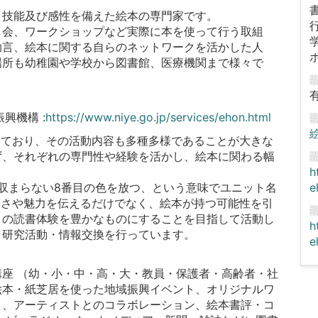
、技能及び感性を備えた絵本の専門家です。
し会、ワークショップなど実際に本を使って行う取組
助言、絵本に関する自らのネットワークを活かした人
場所も幼稚園や学校から図書館、医療機関まで様々で
興機構 :
https://www.niye.go.jp/services/ehon.html
絵
しており、その活動内容も多種多様であることが大きな
ず、それぞれの専門性や経験を活かし、絵本に関わる幅
h
e
収まらない8番目の色を放つ、という意味でユニット名
しさや魅力を伝えるだけでなく、絵本が持つ可能性を引
々の読書体験を豊かなものにすることを目指して活動し
h
、研究活動・情報交換を行っています。
e
座 （幼・小・中・高・大・教員・保護者・高齢者・社
絵本・紙芝居を使った地域振興イベント、オリジナルワ
ト、アーティストとのコラボレーション、絵本書評・コ