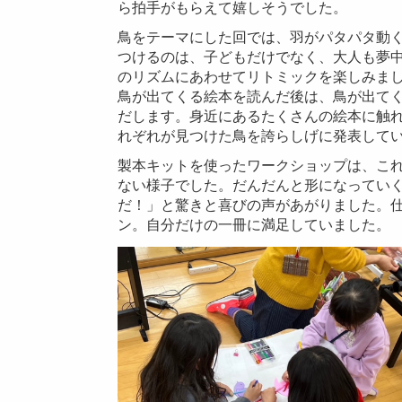
ら拍手がもらえて嬉しそうでした。
鳥をテーマにした回では、羽がパタパタ動
つけるのは、子どもだけでなく、大人も夢
のリズムにあわせてリトミックを楽しみま
鳥が出てくる絵本を読んだ後は、鳥が出て
だします。身近にあるたくさんの絵本に触
れぞれが見つけた鳥を誇らしげに発表して
製本キットを使ったワークショップは、こ
ない様子でした。だんだんと形になってい
だ！」と驚きと喜びの声があがりました。
ン。自分だけの一冊に満足していました。