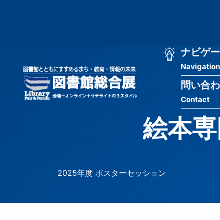
メ
匿
イ
ン
名
コ
ン
メ
ナビゲー
ユ
テ
Navigation
イ
ン
ー
ツ
問い合わ
ン
ザ
に
Contact
移
ナ
ー
動
絵本専門
ビ
用
ゲ
メ
ー
ニ
2025年度 ポスターセッション
シ
ュ
ョ
ー