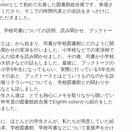
 colorとして初めて出展した図書館総合展です。来場さ
てくださり、そこでの咲間代表との会話をきっかけに、
をいただきました。
る、学校司書についての説明、読み聞かせ、ブックトー
書とは」から始まり、司書が学校図書館にどのように関
み聞かせの実演を行いました。小学校などでの実演例で
選んだ絵本を読み聞かせました。その後、司書が小学校
の大切さなどの話もしました。最後に、ブックトークの
小学5年生になってもらい、実際に行っている5年生向
。そのあと、ブックトークとはどういうものなのかを説
情報リテラシーについても、学校図書館との関わりや、
化なども話しました。
学生さん達は、とても熱心にメモを取りながら聴いてい
度の図書館総合展でEighth colorから紹介をした
いました。
後に、ほとんどの学生さんが、私たちが用意していた絵
絵本、学校図書館、学校司書などについて直接声をかけ