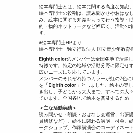
絵本専門士とは、絵本に関する高度な知識
絵本専門士の役割は、読み聞かせやおはな
み、絵本に関する知識をもって行う指導・
的・物的ネットワークなど幅広く、活動の
す。
※絵本専門士HPより
絵本専門士 | 独立行政法人 国立青少年教育振
Eighth color
のメンバーは全国各地で活躍
特徴です。特定の地域や活動分野に限定せ
広いニーズに対応しています。
メンバーのそれぞれ持つカラーが虹の7色に
を
「Eighth color」
としました。絵本の楽
き出し、子どもから大人まで、すべての人
ています。全国各地で絵本を普及するため
＜主な活動実績＞
読み聞かせ・朗読・おはなし会運営、出張講
員研修など）、絵本に関わる講演、司会、
ークショップ、作家講演会のコーディネー