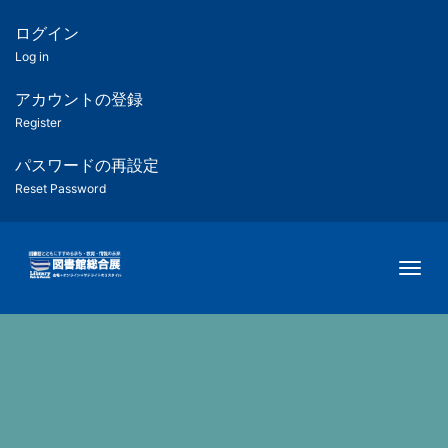
メ
イ
ログイン
匿
ン
Log in
コ
名
ン
アカウントの登録
ユ
テ
Register
ン
ー
ツ
パスワードの再設定
に
Reset Password
ザ
移
動
ー
Togg
用
メ
ニ
ュ
ー