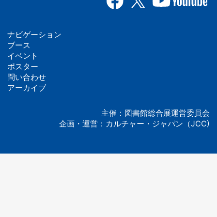
ナビゲーション
フ
ブース
イベント
ッ
ポスター
問い合わせ
タ
アーカイブ
ー
主催：図書館総合展運営委員会
企画・運営：カルチャー・ジャパン（JCC)