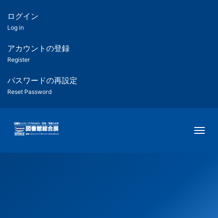
メ
イ
ログイン
匿
ン
Log in
コ
名
ン
アカウントの登録
ユ
テ
Register
ン
ー
ツ
パスワードの再設定
に
Reset Password
ザ
移
動
ー
Togg
用
メ
ニ
ュ
ー