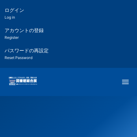
メ
イ
ログイン
匿
ン
Log in
コ
名
ン
アカウントの登録
ユ
テ
Register
ン
ー
ツ
パスワードの再設定
に
Reset Password
ザ
移
動
ー
Togg
用
メ
ニ
ュ
ー