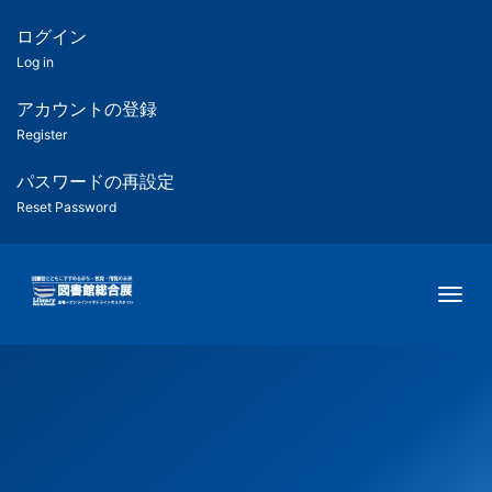
メ
イ
ログイン
匿
ン
Log in
コ
名
ン
アカウントの登録
ユ
テ
Register
ン
ー
ツ
パスワードの再設定
に
Reset Password
ザ
移
動
ー
Togg
用
メ
ニ
ュ
ー