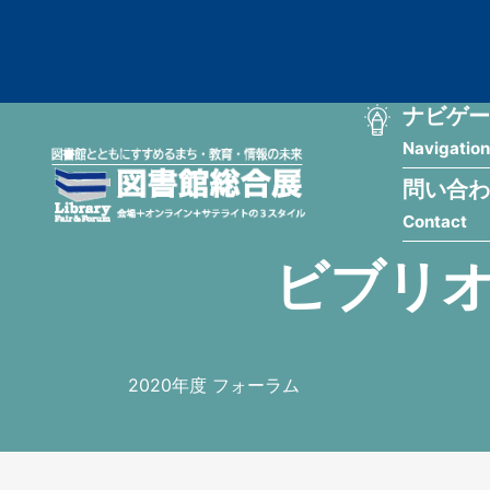
メ
匿
イ
ン
名
コ
ン
メ
ナビゲー
ユ
テ
Navigation
イ
ン
ー
ツ
問い合わ
ン
ザ
に
Contact
移
ナ
ー
動
ビブリオ
ビ
用
ゲ
メ
ー
ニ
2020年度 フォーラム
シ
ュ
ョ
ー