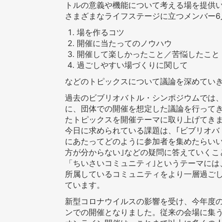
トルの意義や機能について考える場を提供
さまざまなライフステージに立つメンバー6
場を作るコツ
開催に当たってのノウハウ
開催して楽しかったこと／苦悩したこと
過ごしやすい場づくりに関して
などのトピックスについて議論を深めてい
過去のビブリオバトル・シンポジウムでは
に、団体での開催を想定した議論を行って
たトピックスを開催テーマに取り上げてき
今日に求められている課題は、｢ビブリオバ
にあたってどのように参加者を集めたらいい
方が分からない｣などの疑問に答えていくこ
「ちいさいコミュニティ｣というテーマには
所属しているコミュニティをより一層過ご
ています。
新型コロナウイルスの影響を受け、今年度の
ンでの開催となりました。従来の会場に集