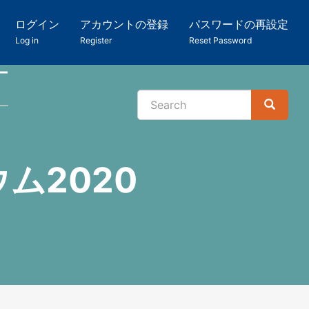
ログイン
アカウントの登録
パスワードの再設定
Log in
Register
Reset Password
ー
Search
Search
検
索
ム2020