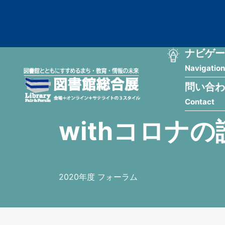
メ
匿
イ
ン
名
コ
ン
メ
ナビゲー
ユ
テ
Navigation
イ
ン
ー
ツ
問い合わ
ン
ザ
に
Contact
移
ナ
ー
動
withコロナの
ビ
用
ゲ
メ
ー
ニ
2020年度 フォーラム
シ
ュ
ョ
ー