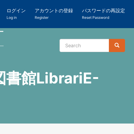
ログイン
アカウントの登録
パスワードの再設定
Log in
Register
Reset Password
ー
Search
Search
検
索
LibrariE-