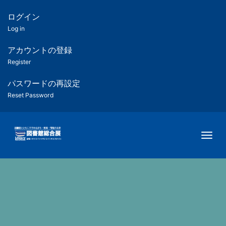
メ
イ
ログイン
匿
ン
Log in
コ
名
ン
アカウントの登録
ユ
テ
Register
ン
ー
ツ
パスワードの再設定
に
Reset Password
ザ
移
動
ー
Togg
用
メ
ニ
ュ
ー