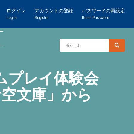
ログイン
アカウントの登録
パスワードの再設定
Log in
Register
Reset Password
ー
Search
Search
検
索
ムプレイ体験会
「青空文庫」から