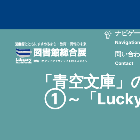
メ
匿
イ
ン
名
コ
ン
メ
ナビゲー
ユ
テ
Navigation
イ
ン
ー
ツ
問い合わ
ン
ザ
に
Contact
移
ナ
ー
動
「青空文庫」
ビ
用
①～「Luck
ゲ
メ
ー
ニ
シ
ュ
ョ
ー