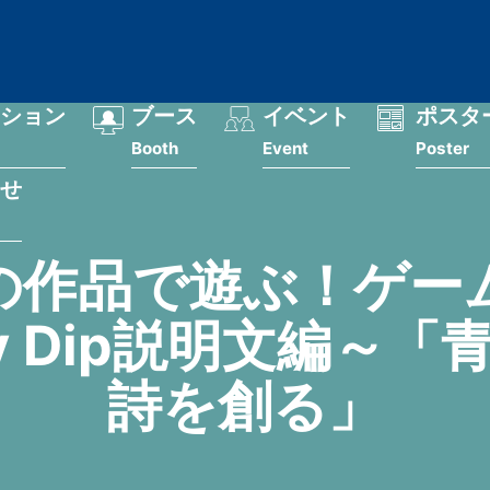
ション
ブース
イベント
ポスタ
Booth
Event
Poster
せ
の作品で遊ぶ！ゲー
y Dip説明文編～
詩を創る」