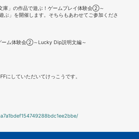
「青空文庫」の作品で遊ぶ！ゲームプレイ体験会②～
』を遊ぶ」を開催します。そちらもあわせてご参加くださ
ーム体験会②～Lucky Dip説明文編～
）
OFFにしていただいてけっこうです。
8a7a1bdef154749288bdc1ee2bbe/