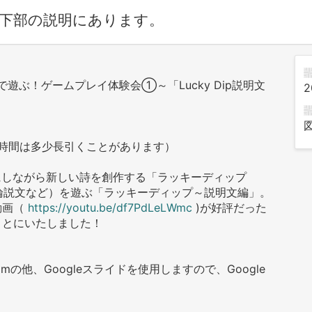
下部の説明にあります。
遊ぶ！ゲームプレイ体験会①～「Lucky Dip説明文
2
0（開催時間は多少長引くことがあります）
にしながら新しい詩を創作する「ラッキーディップ
評文・論説文など）を遊ぶ「ラッキーディップ～説明文編」。
動画（
https://youtu.be/df7PdLeLWmc
)が好評だった
ことにいたしました！
の他、Googleスライドを使用しますので、Google