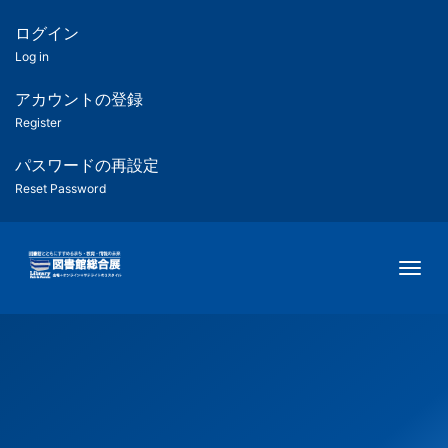
メ
イ
ログイン
匿
ン
Log in
コ
名
ン
アカウントの登録
ユ
テ
Register
ン
ー
ツ
パスワードの再設定
に
Reset Password
ザ
移
動
ー
Togg
用
メ
ニ
ュ
ー