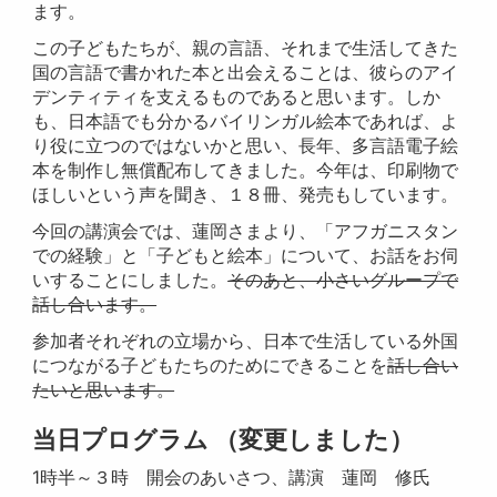
ます。
この子どもたちが、親の言語、それまで生活してきた
国の言語で書
かれた本と出会えることは、彼らのアイ
デンティティを支えるもの
であると思います。しか
も、日本語でも分かるバイリンガル絵本で
あれば、よ
り役に立つのではないかと思い、長年、多言語電子絵
本
を制作し無償配布してきました。今年は、印刷物で
ほしいという声を聞き、
１８冊、発売もしています。
今回の講演会では、蓮岡さまより、「アフガニスタン
での経験」と「子どもと絵本」について、お話をお伺
いすることにしました。
そのあと、小さいグループで
話し合います。
参加者それぞれの立場から、日本で生活している外国
につながる子どもたちのためにできることを
話し合い
たいと思います。
当日プログラム （変更しました）
1時半～３時 開会のあいさつ、講演 蓮岡 修氏