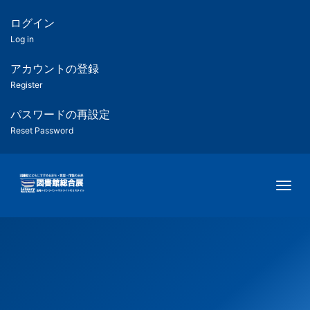
メ
イ
ログイン
匿
ン
Log in
コ
名
ン
アカウントの登録
ユ
テ
Register
ン
ー
ツ
パスワードの再設定
に
Reset Password
ザ
移
動
ー
Togg
用
メ
ニ
ュ
ー