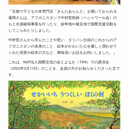
『京都で子どもの本専門店「きんだあらんど」
を開いておられる
蓮岡さんは、アフガニスタンで中村哲医師（
ペシャワール会）の
もと水源確保事業を行ったり、
紛争地や被災地で国際支援活動を
してこられたりしました。
中村哲さんから学んだことや思い、
タリバン台頭のこれからのア
フガニスタンの未来のこと、絵本がかわいた心を優しく潤わせて
くれた現実や絵本の力など、
興味深いお話をお伺いしました。』
これは、NOP法人国際交流の会とよなか（TIFA）での講演会
（2022年2月11日）のこと
を、会員の方がお知らせくださった文で
す。