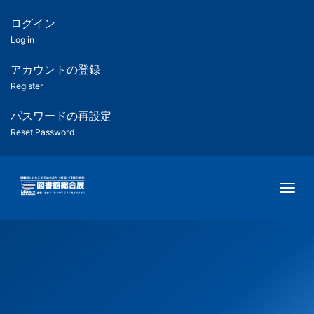
メ
イ
ログイン
匿
ン
Log in
コ
名
ン
アカウントの登録
ユ
テ
Register
ン
ー
ツ
パスワードの再設定
に
Reset Password
ザ
移
動
ー
Togg
用
メ
ニ
ュ
ー