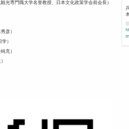
化観光専門職大学名誉教授、日本文化政策学会前会長）
h
木秀彦）
m
田学）
井純充）
夫）