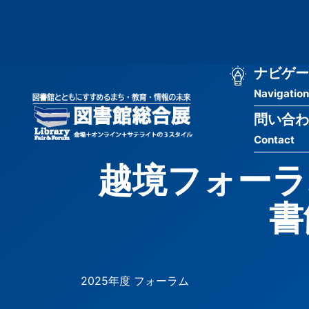
メ
匿
イ
ン
名
コ
ン
メ
ナビゲー
ユ
テ
Navigation
イ
ン
ー
ツ
問い合わ
ン
ザ
に
Contact
移
ナ
ー
動
越境フォーラ
ビ
用
ゲ
書
メ
ー
ニ
シ
ュ
2025年度 フォーラム
ョ
ー