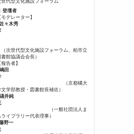
次世代型文化施設フォーラム
登壇者
【モデレーター】
佐々木秀
彦
（次世代型文化施設フォーラム、柏市立
図書館協議会会長）
【報告者】
嶋田
学
（京都橘大
学文学部教授・図書館長補佐）
礒井純
充
（一般社団法人ま
ちライブラリー代表理事）
藤野一
夫