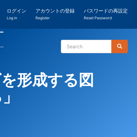
ログイン
アカウントの登録
パスワードの再設定
Log in
Register
Reset Password
ー
Search
Search
検
索
ズを形成する図
る」