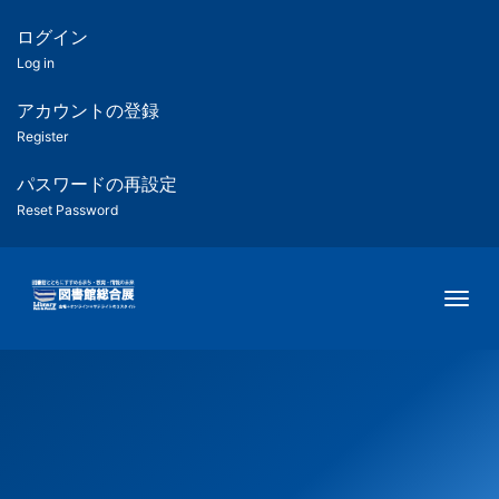
メ
イ
ログイン
匿
ン
Log in
コ
名
ン
アカウントの登録
ユ
テ
Register
ン
ー
ツ
パスワードの再設定
に
Reset Password
ザ
移
動
ー
Togg
用
メ
ニ
ュ
ー