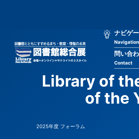
メ
匿
イ
ン
名
コ
ン
メ
ナビゲー
ユ
テ
Navigation
イ
ン
ー
ツ
問い合わ
ン
ザ
に
Contact
移
ナ
ー
動
Library of 
ビ
用
of th
ゲ
メ
ー
ニ
シ
ュ
2025年度 フォーラム
ョ
ー