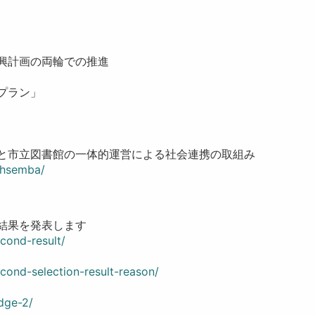
興計画の両輪での推進
プラン」
と市立図書館の一体的運営による社会連携の取組み
nohsemba/
次選考会結果を発表します
econd-result/
econd-selection-result-reason/
udge-2/