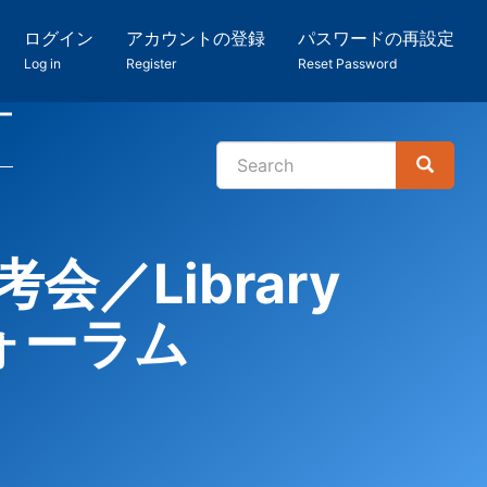
ログイン
アカウントの登録
パスワードの再設定
Log in
Register
Reset Password
ー
Search
Search
検
索
終選考会／Library
念フォーラム