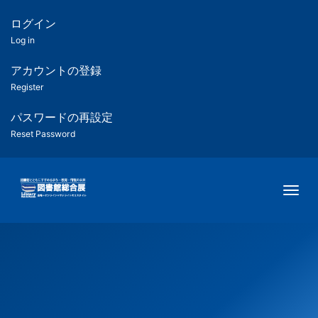
メ
イ
ログイン
匿
ン
Log in
コ
名
ン
アカウントの登録
ユ
テ
Register
ン
ー
ツ
パスワードの再設定
に
Reset Password
ザ
移
動
ー
Togg
用
メ
ニ
ュ
ー