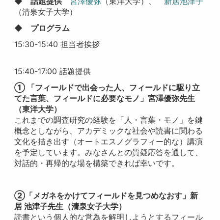
◆ 話題提供
宮澤優弥
（東洋大学）、
新居池津子
（清泉女子大学）
◆ プログラム
15:30-15:40 担当者挨拶
15:40-17:00 話題提供
① 「フィールドで出会った人、フィールドに駆り立
てた言葉、フィールドに必要なモノ」宮澤優弥先生
（東洋大学）
これまでの調査研究の経験を「人・言葉・モノ」を鍵
概念としながら、アカデミックな社会や読書に関わる
文化を描き出す（オートエスノグラフィー的な）講演
を予定しています。みなさんとの質疑応答を通して、
対話的・再帰的な場を構築できれば幸いです。
②「メガネをかけてフィールドを見つめなおす」新
居 池津子先生（清泉女子大学）
読書という個人的な営為を解明しようとするフィール