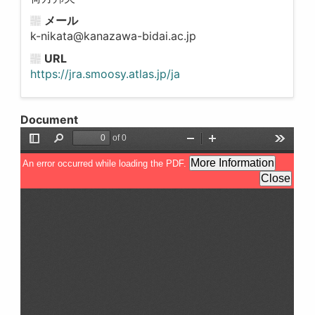
メール
k-nikata@kanazawa-bidai.ac.jp
URL
https://jra.smoosy.atlas.jp/ja
Document