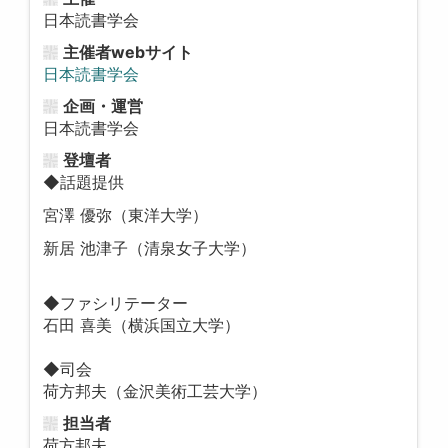
日本読書学会
主催者webサイト
日本読書学会
企画・運営
日本読書学会
登壇者
◆話題提供
宮澤 優弥（東洋大学）
新居 池津子（清泉女子大学）
◆ファシリテーター
石田 喜美（横浜国立大学）
◆司会
荷方邦夫（金沢美術工芸大学）
担当者
荷方邦夫