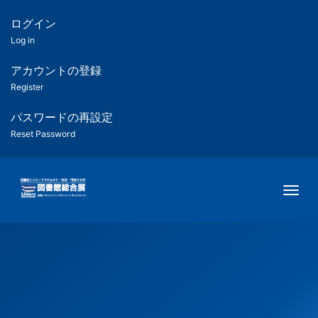
メ
イ
ログイン
匿
ン
Log in
コ
名
ン
アカウントの登録
ユ
テ
Register
ン
ー
ツ
パスワードの再設定
に
Reset Password
ザ
移
動
ー
Togg
用
メ
ニ
ュ
ー