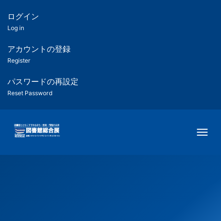
メ
イ
ログイン
匿
ン
Log in
コ
名
ン
アカウントの登録
ユ
テ
Register
ン
ー
ツ
パスワードの再設定
に
Reset Password
ザ
移
動
ー
Togg
用
メ
ニ
ュ
ー