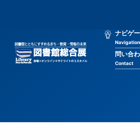
メ
匿
イ
ン
名
コ
ン
メ
ナビゲー
ユ
テ
Navigation
イ
ン
ー
ツ
問い合わ
ン
ザ
に
Contact
移
ナ
ー
動
ビ
用
ゲ
メ
ー
ニ
シ
ュ
ョ
ー