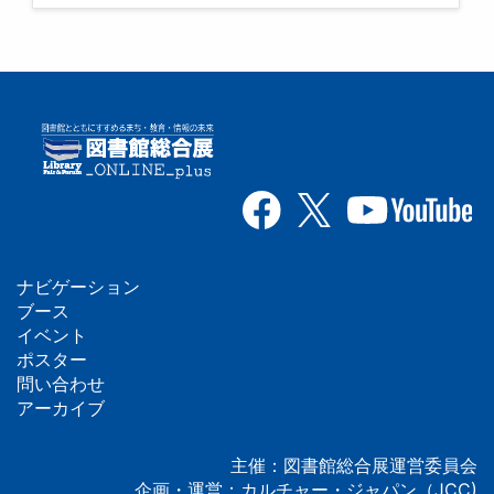
ナビゲーション
フ
ブース
イベント
ッ
ポスター
問い合わせ
タ
アーカイブ
ー
主催：図書館総合展運営委員会
企画・運営：カルチャー・ジャパン（JCC)