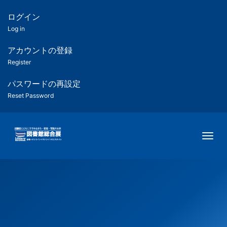
メ
イ
ログイン
匿
ン
Log in
コ
名
ン
アカウントの登録
ユ
テ
Register
ン
ー
ツ
パスワードの再設定
に
Reset Password
ザ
移
動
ー
Togg
用
メ
ニ
ュ
ー