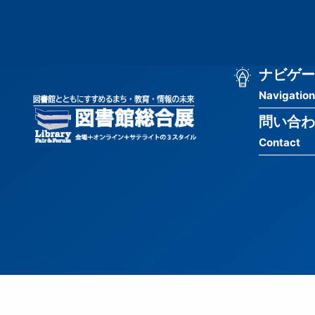
メ
匿
イ
ン
名
コ
ン
メ
ナビゲー
ユ
テ
Navigation
イ
ン
ー
ツ
問い合わ
ン
ザ
に
Contact
移
ナ
ー
動
ビ
用
ゲ
メ
ー
ニ
シ
ュ
ョ
ー