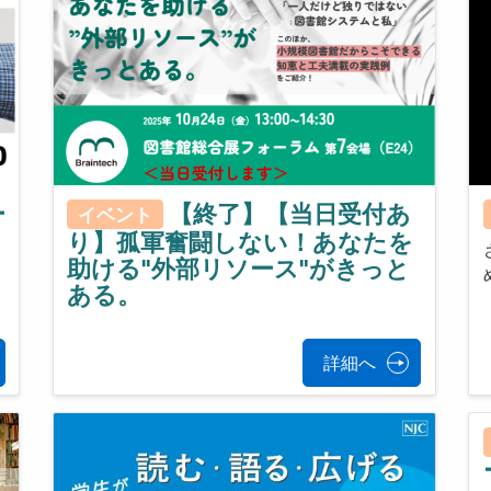
ー
【終了】【当日受付あ
イベント
り】孤軍奮闘しない！あなたを
助ける"外部リソース"がきっと
ある。
詳細へ