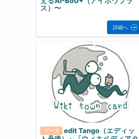
えるAI-BoU+（アイボウプラ
ス）〜
詳細へ
edit Tango（エディッ
ブース
ト丹後）～「ウィキペディアタ