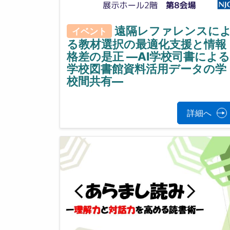
遠隔レファレンスに
イベント
る教材選択の最適化支援と情報
格差の是正 ―AI学校司書による
学校図書館資料活用データの学
校間共有―
詳細へ