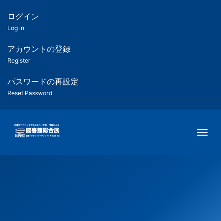
メ
イ
ログイン
匿
ン
Log in
コ
名
ン
アカウントの登録
ユ
テ
Register
ン
ー
ツ
パスワードの再設定
に
Reset Password
ザ
移
動
ー
Togg
用
メ
ニ
ュ
ー