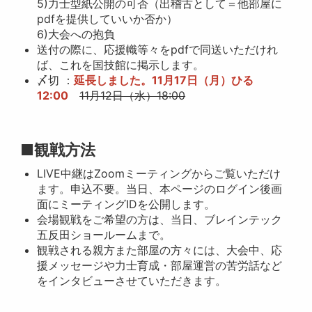
5)力士型紙公開の可否（出稽古として＝他部屋に
pdfを提供していいか否か）
6)大会への抱負
送付の際に、応援幟等々をpdfで同送いただけれ
ば、これを国技館に掲示します。
〆切 ：
延長しました。11月17日（月）ひる
12:00
11月12日（水）18:00
■観戦方法
LIVE中継はZoomミーティングからご覧いただけ
ます。申込不要。当日、本ページのログイン後画
面にミーティングIDを公開します。
会場観戦をご希望の方は、当日、ブレインテック
五反田ショールームまで。
観戦される親方また部屋の方々には、大会中、応
援メッセージや力士育成・部屋運営の苦労話など
をインタビューさせていただきます。