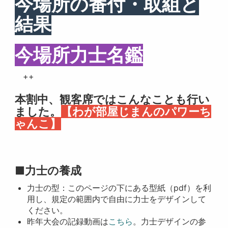
今場所の番付・取組と
結果
今場所力士名鑑
++
本割中、観客席ではこんなことも行い
ました。
【わが部屋じまんのパワーち
ゃんこ】
■力士の養成
力士の型：このページの下にある型紙（pdf）を利
用し、規定の範囲内で自由に力士をデザインして
ください。
昨年大会の記録動画は
こちら
。力士デザインの参