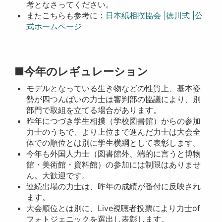
考となさってください。
またこちらも参考に：
日本紙相撲協会 |徳川式 |公
式ホームページ
■今年のレギュレーション
モデルとなっている生き物などの性質上、基本姿
勢が四つんばいの力士は審判部の協議により、別
部門で取組を立てる場合があります。
昨年につづき学生相撲（学校図書館）からの参加
力士のうちで、より上位まで進んだ力士は大会全
体での順位とは別に学生横綱として表彰します。
今年も外国人力士（図書館外、端的に言うと博物
館・美術館・資料館）の参加には制限はありませ
ん。大歓迎です。
連続出場の力士は、昨年の成績が番付に反映され
ます。
大会順位とは別に、Live視聴者投票により力士of
フォトジェニックを選出し表彰します。