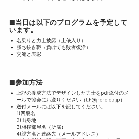
■当日は以下のプログラムを予定して
います。
名乗りと力士披露（土俵入り）
勝ち抜き戦（負けても敗者復活）
交流と表彰
■参加方法
上記の養成方法でデザインした力士をpdf添付のメ
ールで協会にお送りください（LF@j-c-c.co.jp）
送付メールには以下を記してください。
1)四股名
2)出身地
3)相撲部屋名（所属）
4)親方名と連絡先（メールアドレス）