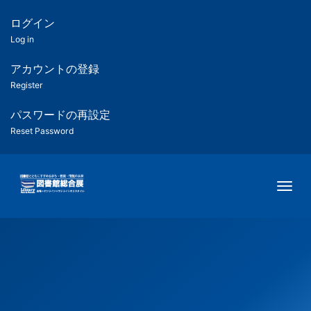
メ
イ
ログイン
匿
ン
Log in
コ
名
ン
アカウントの登録
ユ
テ
Register
ン
ー
ツ
パスワードの再設定
に
Reset Password
ザ
移
動
ー
Togg
用
メ
ニ
ュ
ー