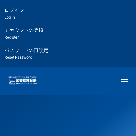
メ
イ
ログイン
匿
ン
Log in
コ
名
ン
アカウントの登録
ユ
テ
Register
ン
ー
ツ
パスワードの再設定
に
Reset Password
ザ
移
動
ー
Togg
用
メ
ニ
ュ
ー